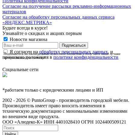
Политика конфиденциальности
Согласие на получение рассылки рекламно-информационных
материалов
Согласие на обработку персональных данных сервиса
«ЯНДЕКС.МЕТРИКА»
Будьте всегда в курсе!
Узнавайте о скидках и акциях первым
Новости магазина
Я согласен на
обработку персональных данных
, и
Подпишитесь на еженедельный новостной бюллетень и получайте наши лучшие
принимаю положения в
политике конфиденциальности
материалы каждую пятницу!
Социальные сети
*работаем только с юридическими лицами и ИП
2002 - 2026 © PuntoGroup - производитель городской мебели.
Производитель имеет право вносить изменения в
техническую документацию с минимальными изменениями
во внешнем виде продукта.
ООО «Алюдеко-К» ИНН 4401028410 ОГРН 1024400509121
Найти