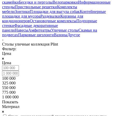
скамейки
Беседки и перголы
Велопарковки
Информационные
стенды
Приствольные решетки
Комплекты
мебели
Зонтики
Площадки для выгула собак
Контейнерные
площадки для мусора
Раздевалки
Корзины для
кондиционеров
Остановочные комплексы
Подпорные
стенки
Фасадные декоративные
панели
Навесы
Амфитеатры
Уличные столы
Скамьи на
подвесах
Парковые шезлонги
Вазоны
Другое
-
Столы уличные коллекция Plint
Фильтр:
Цена
Цена
100 000
325 000
550 000
775 000
1 000 000
Показать
Материал