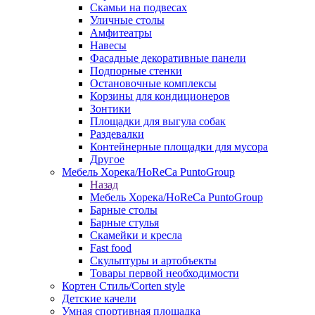
Скамьи на подвесах
Уличные столы
Амфитеатры
Навесы
Фасадные декоративные панели
Подпорные стенки
Остановочные комплексы
Корзины для кондиционеров
Зонтики
Площадки для выгула собак
Раздевалки
Контейнерные площадки для мусора
Другое
Мебель Хорека/HoReCa PuntoGroup
Назад
Мебель Хорека/HoReCa PuntoGroup
Барные столы
Барные стулья
Скамейки и кресла
Fast food
Скульптуры и артобъекты
Товары первой необходимости
Кортен Стиль/Corten style
Детские качели
Умная спортивная площадка