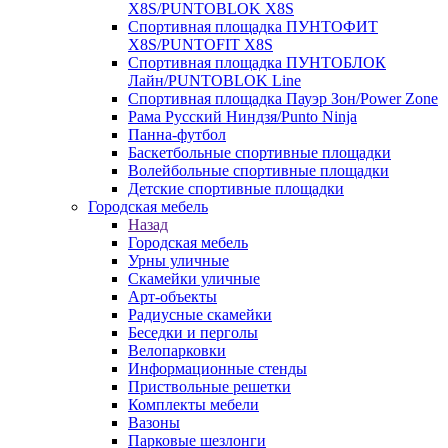
X8S/PUNTOBLOK X8S
Спортивная площадка ПУНТОФИТ
X8S/PUNTOFIT X8S
Спортивная площадка ПУНТОБЛОК
Лайн/PUNTOBLOK Line
Спортивная площадка Пауэр Зон/Power Zone
Рама Русский Ниндзя/Punto Ninja
Панна-футбол
Баскетбольные спортивные площадки
Волейбольные спортивные площадки
Детские спортивные площадки
Городская мебель
Назад
Городская мебель
Урны уличные
Скамейки уличные
Арт-объекты
Радиусные скамейки
Беседки и перголы
Велопарковки
Информационные стенды
Приствольные решетки
Комплекты мебели
Вазоны
Парковые шезлонги