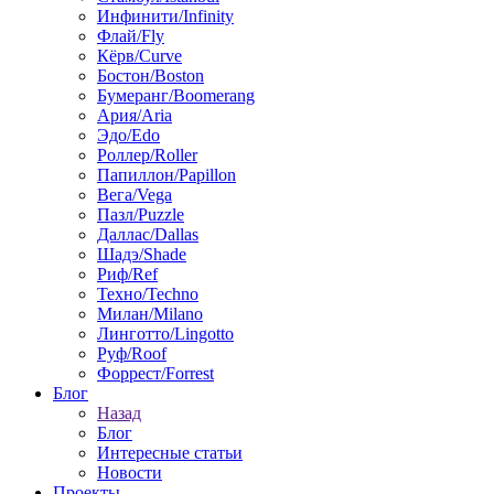
Инфинити/Infinity
Флай/Fly
Кёрв/Curve
Бостон/Boston
Бумеранг/Boomerang
Ария/Aria
Эдо/Edo
Роллер/Roller
Папиллон/Papillon
Вега/Vega
Пазл/Puzzle
Даллас/Dallas
Шадэ/Shade
Риф/Ref
Техно/Techno
Милан/Milano
Линготто/Lingotto
Руф/Roof
Форрест/Forrest
Блог
Назад
Блог
Интересные статьи
Новости
Проекты