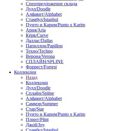
Спецпредложение склада
Дудл/Doodle
Алфавит/Alphabet
Стамбул/Istanbul
Пунто и Карим/Punto x Karim
Ария/Aria
Кёрв/Curve
Даллас/Dallas
Папиллон/Papillon
Техно/Techno
Верона/Verona
СПЛАЙН/SPLINE
Форрест/Forrest
Коллекции
Назад
Коллекции
Дудл/Doodle
Сплайн/Spline
Алфавит/Alphabet
Саммэр/Summer
Стар/Star
Пунто и Карим/Punto x Karim
Плинт/Plint
Джой/Joy
Стамбул/Istanbul