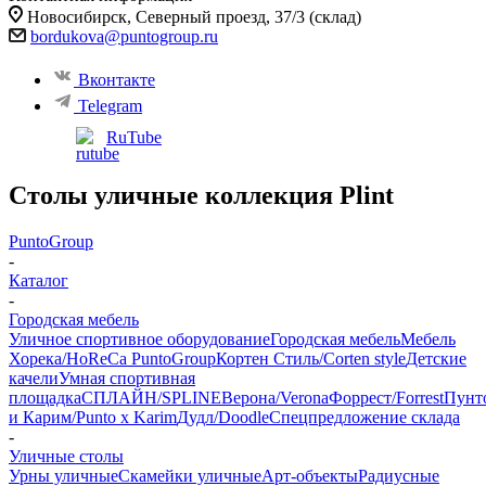
Новосибирск, ​Северный проезд, 37/3 (склад)
bordukova@puntogroup.ru
Вконтакте
Telegram
RuTube
Столы уличные коллекция Plint
PuntoGroup
-
Каталог
-
Городская мебель
Уличное спортивное оборудование
Городская мебель
Мебель
Хорека/HoReCa PuntoGroup
Кортен Стиль/Corten style
Детские
качели
Умная спортивная
площадка
СПЛАЙН/SPLINE
Верона/Verona
Форрест/Forrest
Пунт
и Карим/Punto x Karim
Дудл/Doodle
Спецпредложение склада
-
Уличные столы
Урны уличные
Скамейки уличные
Арт-объекты
Радиусные